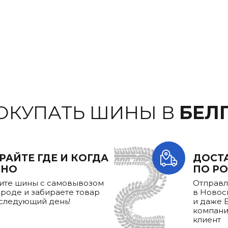
ОКУПАТЬ ШИНЫ В
БЕЛ
РАЙТЕ ГДЕ И КОГДА
ДОСТ
БНО
ПО РО
те шины с самовывозом
Отправл
ороде и забираете товар
в Новос
 следующий день!
и даже 
компани
клиент