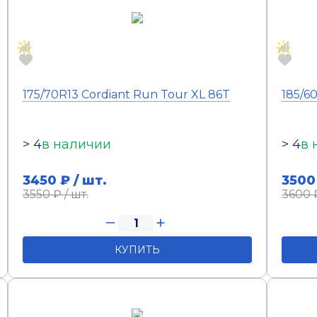
175/70R13 Cordiant Run Tour XL 86T
185/6
> 4
в наличии
> 4
в 
3450
₽ / шт.
3500
3550
₽ / шт.
3600
₽
КУПИТЬ