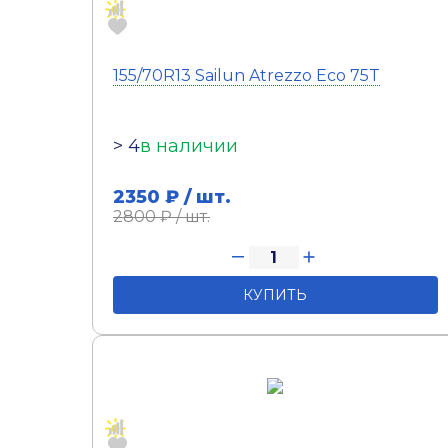
155/70R13 Sailun Atrezzo Eco 75T
> 4
в наличии
2350
₽ / шт.
2800
₽ / шт.
КУПИТЬ