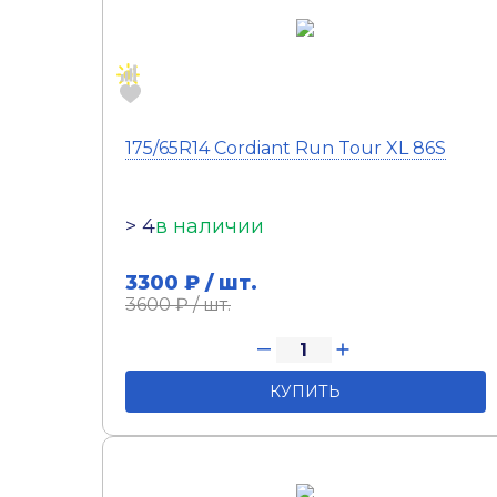
175/65R14 Cordiant Run Tour XL 86S
> 4
в наличии
3300
₽ / шт.
3600
₽ / шт.
КУПИТЬ