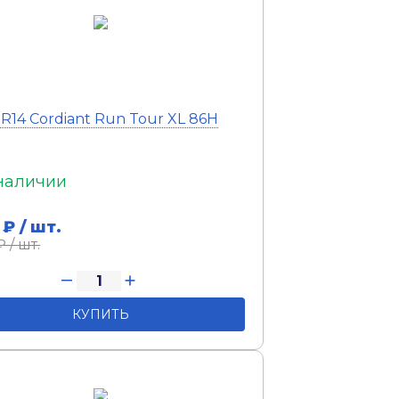
0R14 Cordiant Run Tour XL 86H
наличии
₽ / шт.
 / шт.
КУПИТЬ