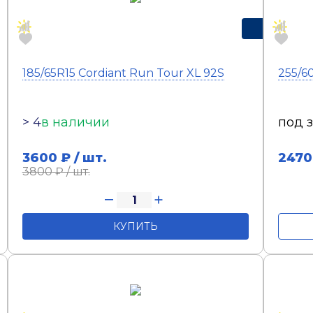
Бесплат
185/65R15 Cordiant Run Tour XL 92S
> 4
в наличии
под 
3600
₽ / шт.
2470
3800
₽ / шт.
КУПИТЬ