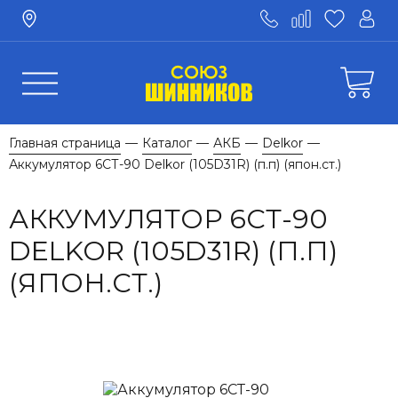
Главная страница
Каталог
АКБ
Delkor
—
—
—
—
Аккумулятор 6СТ-90 Delkor (105D31R) (п.п) (япон.ст.)
АККУМУЛЯТОР 6СТ-90
DELKOR (105D31R) (П.П)
(ЯПОН.СТ.)