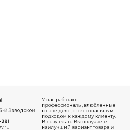
Ы
У нас работают
профессионалы, влюбленные
 5-й Заводской
в свое дело, с персональным
подходом к каждому клиенту.
-291
В результате Вы получаете
ov.ru
наилучший вариант товара и