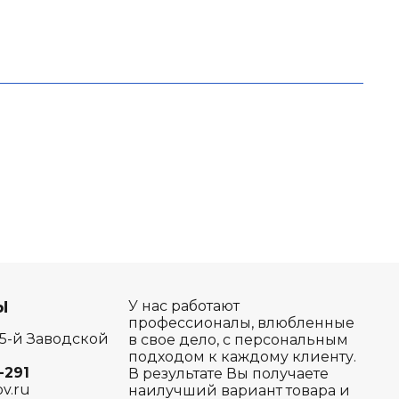
Ы
У нас работают
профессионалы, влюбленные
 5-й Заводской
в свое дело, с персональным
подходом к каждому клиенту.
-291
В результате Вы получаете
ov.ru
наилучший вариант товара и