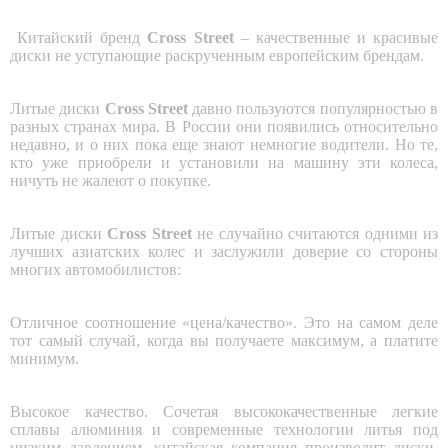
Китайский бренд
Cross Street
– качественные и красивые
диски не уступающие раскрученным европейским брендам.
Литые диски
Cross Street
давно пользуются популярностью в
разных странах мира. В России они появились относительно
недавно, и о них пока еще знают немногие водители. Но те,
кто уже приобрели и установили на машину эти колеса,
ничуть не жалеют о покупке.
Литые диски
Cross Street
не случайно считаются одними из
лучших азиатских колес и заслужили доверие со стороны
многих автомобилистов:
Отличное соотношение «цена/качество»
. Это на самом деле
тот самый случай, когда вы получаете максимум, а платите
минимум.
Высокое качество
. Сочетая высококачественные легкие
сплавы алюминия и современные технологии литья под
низким давлением, китайская компания производит диски,