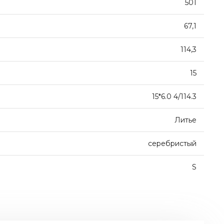
501
67,1
114,3
15
15*6.0 4/114.3
Литье
серебристый
S