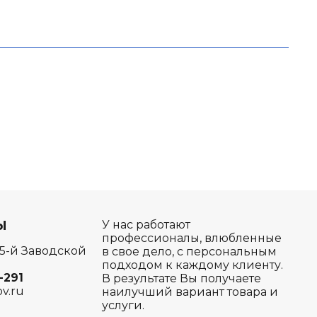
Ы
У нас работают
профессионалы, влюбленные
 5-й Заводской
в свое дело, с персональным
подходом к каждому клиенту.
-291
В результате Вы получаете
ov.ru
наилучший вариант товара и
услуги.