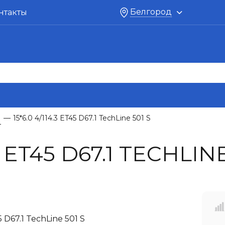
Белгород
нтакты
1
15*6.0 4/114.3 ET45 D67.1 TechLine 501 S
—
3 ET45 D67.1 TECHLINE