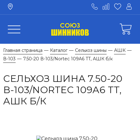
Главная страница
Каталог
Сельхоз шины
АШК
—
—
—
—
В-103
7.50-20 В-103/Nortec 109A6 TT, АШК б/к
—
СЕЛЬХОЗ ШИНА 7.50-20
В-103/NORTEC 109A6 TT,
АШК Б/К