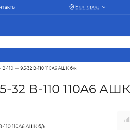
Белгород
нтакты
В-110
9.5-32 В-110 110A6 АШК б/к
—
—
-32 В-110 110A6 АШК