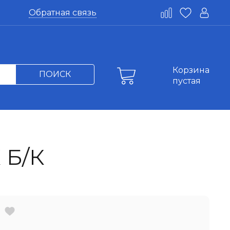
Обратная связь
Корзина
ПОИСК
пустая
 Б/К