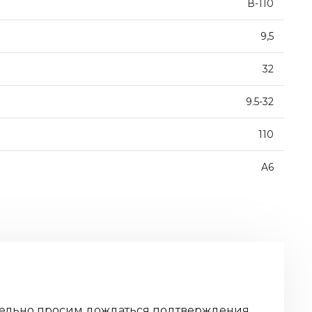
В-110
9,5
32
9.5-32
110
A6
дительно просим дождаться подтверждения