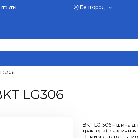
Белгород
нтакты
LG306
KT LG306
BKT LG 306 – шина д
трактора), различная
Помимо этого она мо