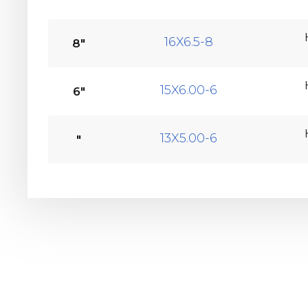
16Х6.5-8
8"
15X6.00-6
6"
13X5.00-6
"