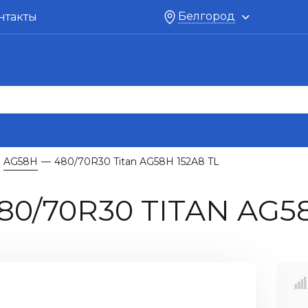
Белгород
нтакты
AG58H
480/70R30 Titan AG58H 152A8 TL
—
/70R30 TITAN AG58