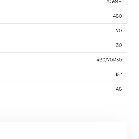
AG58H
480
70
30
480/70R30
152
A8