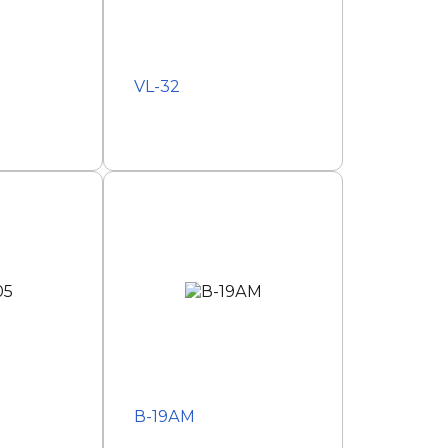
VL-32
В-19АМ