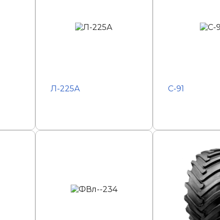
Л-225А
С-91