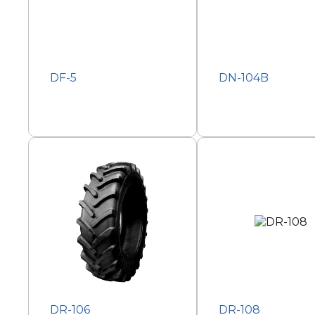
DF-5
DN-104B
DR-106
DR-108