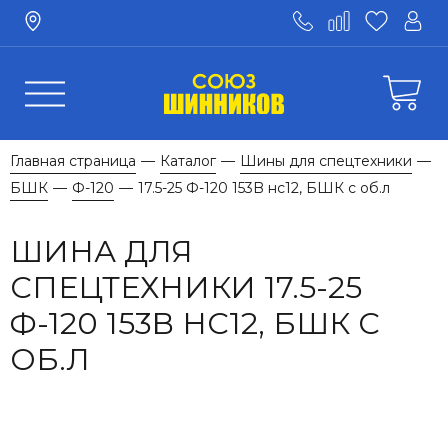
Главная страница
Каталог
Шины для спецтехники
—
—
—
БШК
Ф-120
17.5-25 Ф-120 153B нс12, БШК с об.л
—
—
ШИНА ДЛЯ
СПЕЦТЕХНИКИ 17.5-25
Ф-120 153B НС12, БШК С
ОБ.Л