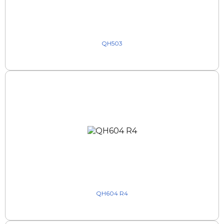
QH503
QH604 R4