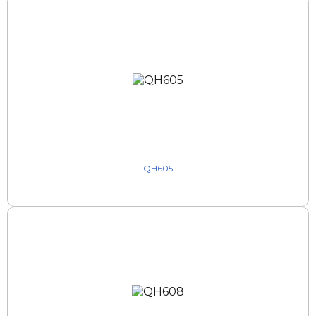
QH605