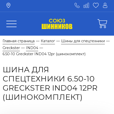
Главная страница
Каталог
Шины для спецтехники
—
—
—
Greckster
IND04
—
—
6.50-10 Greckster IND04 12pr (шинокомплект)
ШИНА ДЛЯ
СПЕЦТЕХНИКИ 6.50-10
GRECKSTER IND04 12PR
(ШИНОКОМПЛЕКТ)