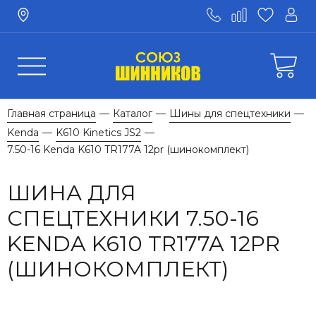
Главная страница
Каталог
Шины для спецтехники
—
—
—
Kenda
K610 Kinetics JS2
—
—
7.50-16 Kenda K610 TR177A 12pr (шинокомплект)
ШИНА ДЛЯ
СПЕЦТЕХНИКИ 7.50-16
KENDA K610 TR177A 12PR
(ШИНОКОМПЛЕКТ)