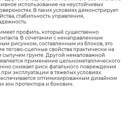
сивное использование на неустойчивых
оверхностях. В таких условиях демонстрирует
йства, стабильность управления,
адежность.
 имеет профиль, который существенно
онтакта. В сочетании с ненаправленным
ым рисунком, составленным из блоков, это
е тягово-сцепные свойства практически на
 сыпучем грунте. Другой немаловажной
является применение цельнометаллического
венно снижает риск фатального повреждения
при эксплуатации в тяжелых условиях.
беспечивается оптимизированным дизайном
 зон протектора и боковин.