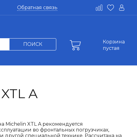
Обратная связь
Корзина
ПОИСК
пустая
XTL A
 Michelin XTL A рекомендуется
сплуатации во фронтальных погрузчиках,
и другой специальной технике. Рассчитана на