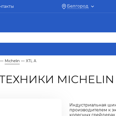
Белгород
нтакты
Michelin
XTL A
—
—
ЕХНИКИ MICHELIN 
Индустриальная шина
производителем к эк
колесных грейдерах 