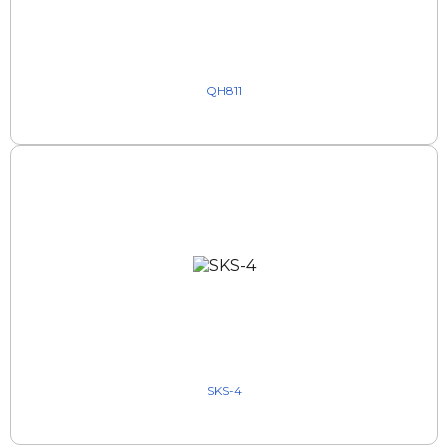
QH811
SKS-4