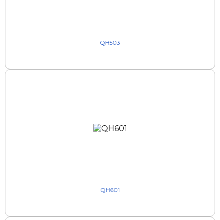
QH503
QH601