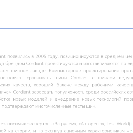
nt появились в 2005 году, позиционируются в среднем це
д брендом Cordiant проектируются и изготавливаются по е
ском шинном заводе. Компьютерное проектирование прот
позволяют сравнивать шины Cordiant с шинами ведущ
ьских качеств, хороший баланс между рабочими качеств
инам Cordiant завоевать популярность среди российских а
ботка новых моделей и внедрение новых технологий про
о подтверждают многочисленные тесты шин.
езависимых экспертов («За рулем», «Авторевю», Test World)
ой категории, и по эксплуатационным характеристикам не