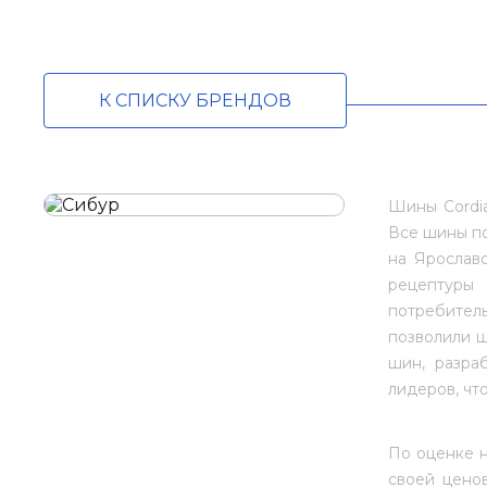
К СПИСКУ БРЕНДОВ
Шины Cordia
Все шины по
на Ярослав
рецептуры 
потребител
позволили ш
шин, разра
лидеров, чт
По оценке н
своей ценов