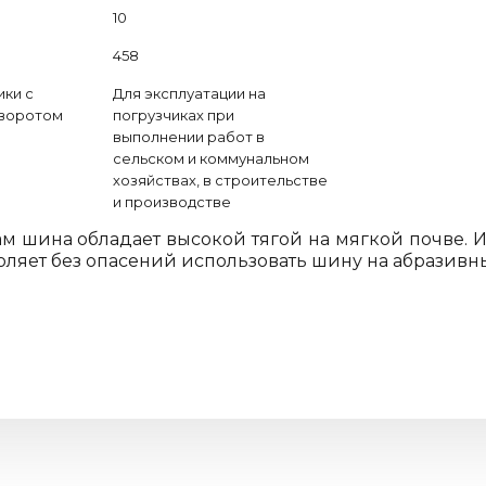
10
458
ки с
Для эксплуатации на
воротом
погрузчиках при
выполнении работ в
сельском и коммунальном
хозяйствах, в строительстве
и производстве
м шина обладает высокой тягой на мягкой почве. 
оляет без опасений использовать шину на абразивны