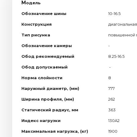
М
одель
Обозначение шины
10-16.5
Конструкция
диагональная
Тип рисунка
повышенной 
Обозначение камеры
-
Обод рекомендуемый
8.25-16.5
Обод допускаемый
-
Норма слойности
8
Наружный диаметр, (мм)
777
Ширина профиля, (мм)
262
Статический радиус, мм
363
Индекс нагрузки
130A2
Максимальная нагрузка, (кг)
1900