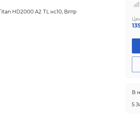
Цен
13
В 
5 