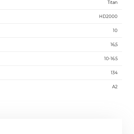
Titan
HD2000
10
16,5
10-16.5
134
A2