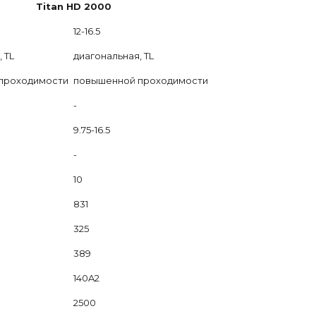
Titan HD 2000
12
-16.5
,
TL
диагональная,
TL
проходимости
повышенной проходимости
-
9
.75-16.5
-
10
831
325
389
140A2
2500