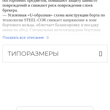
посторонних предметов, повышают защиту шины от
повреждений и снижают риск повреждения слоев
брекера.
— Усиленная «U-образная» схема конструкции борта по
технологии STEEL-COR снижает напряжение в зоне
бортового кольца, облегчает балансировку и посадку
шины на обод. Специальная металлокордная бортовая
лента усиливает область борта и повышает надежность
Показать все описание
работы шины в сложных условиях эксплуатации.
— Рисунок протектора с жесткими и надежными
плечевыми зонами без дополнительных прорезей
ТИПОРАЗМЕРЫ
обеспечивает способность выдержать высокие
поперечные нагрузки во время эксплуатации на осях
прицепа.