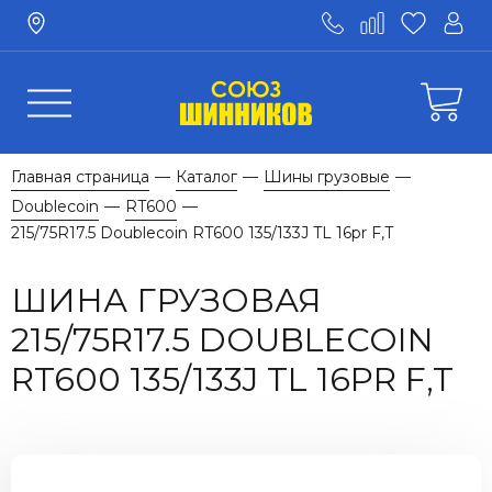
Главная страница
Каталог
Шины грузовые
—
—
—
Doublecoin
RT600
—
—
215/75R17.5 Doublecoin RT600 135/133J TL 16pr F,T
ШИНА ГРУЗОВАЯ
215/75R17.5 DOUBLECOIN
RT600 135/133J TL 16PR F,T