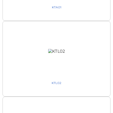
KTA01
KTL02