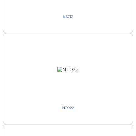
NS712
NT022