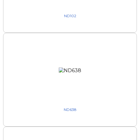
ND102
ND638