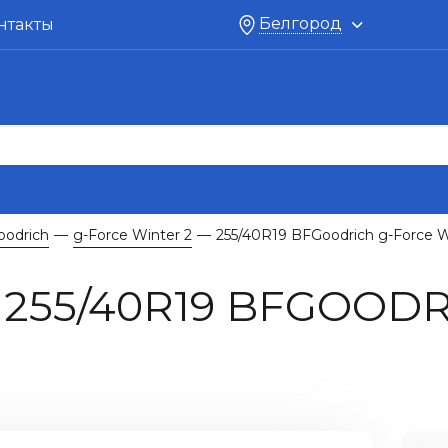
Белгород
нтакты
oodrich
g-Force Winter 2
255/40R19 BFGoodrich g-Force W
—
—
255/40R19 BFGOODR