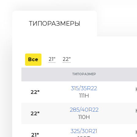
ТИПОРАЗМЕРЫ
21"
22"
Все
ТИПОРАЗМЕР
315/35R22
22"
111H
285/40R22
22"
110H
325/30R21
21"