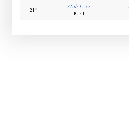
275/40R21
21"
107T