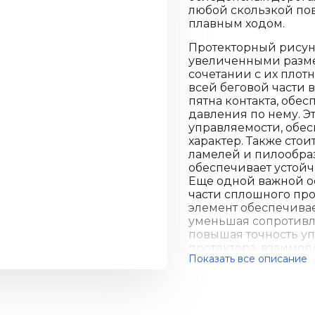
любой скользкой пов
плавным ходом.
Протекторный рисун
увеличенными разме
сочетании с их пло
всей беговой части 
пятна контакта, обе
давления по нему. Э
управляемости, обе
характер. Также сто
ламелей и пилообра
обеспечивает устойч
Еще одной важной о
части сплошного пр
элемент обеспечивае
уменьшая сопротивл
повышая точность у
протектора, взаимод
Показать все описание
Основные особенност
- многочисленные п
интенсивность торм