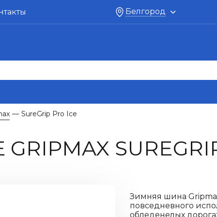
Белгород
нтакты
max
SureGrip Pro Ice
—
GRIPMAX SUREGRIP
Зимняя шина Gripmax
повседневного испо
обледенелых дорога