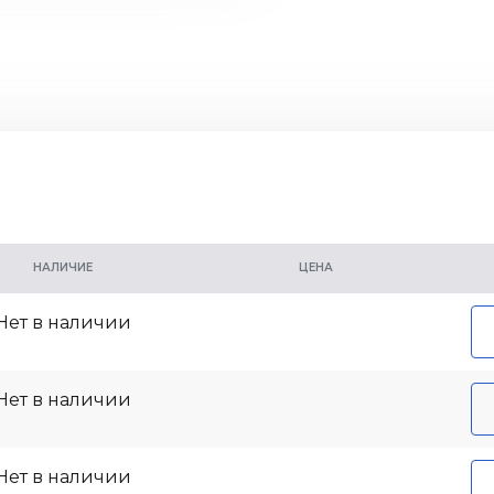
- зигзагообразные к
свойства на снегу;
- стреловидное реб
стабильность на бол
топливную экономич
НАЛИЧИЕ
ЦЕНА
Нет в наличии
Нет в наличии
Нет в наличии