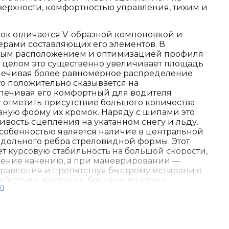
ерхности, комфортностью управления, тихим и
ок отличается V-образной компоновкой и
рами составляющих его элементов. В
тным расположением и оптимизацией профиля
в целом это существенно увеличивает площадь
спечивая более равномерное распределение
то положительно сказывается на
спечивая его комфортный для водителя
ит отметить присутствие большого количества
зную форму их кромок. Наряду с шипами это
ивость сцепления на укатанном снегу и льду.
собенностью является наличие в центральной
одольного ребра стреловидной формы. Этот
т курсовую стабильность на большой скорости,
ение качению, а при маневрировании —
правления и препятствуя быстрому истиранию
ействуя с жесткими блоками по краям.
и Gripmax SureGrip Pro Ice
илообразные ламели повышают тягу и
ожения на мокром и заснеженном покрытии;