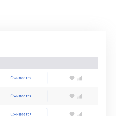
рая блоков в плечевых зонах повышают сцепные
ро посередине обеспечивает курсовую
ьшой скорости, повышает точность управления,
ность и износостойкость
Ожидается
Ожидается
Ожидается