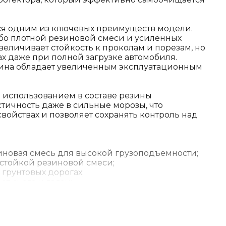
я одним из ключевых преимуществ модели.
обо плотной резиновой смеси и усиленных
величивает стойкость к проколам и порезам, но
ах даже при полной загрузке автомобиля.
ина обладает увеличенным эксплуатационным
я использованием в составе резины
стичность даже в сильные морозы, что
войствах и позволяет сохранять контроль над
зиновая смесь для высокой грузоподъемности;
остойкой резиновой смеси;
 грунтовых дорогах;
от снега и грязи;
ижения риска аквапланирования.