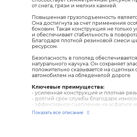
от снега, грязи и мелких камней.
Повышенная грузоподъемность являетс
Она достигнута за счет применения ос
боковин. Такая конструкция не только у
и обеспечивает стабильность в поворот
Благодаря плотной резиновой смеси ш
ресурсом.
Безопасность в гололед обеспечиваетс
натурального каучука. Он сохраняет эла
положительно сказывается на сцепных с
автомобилем на обледенелой дороге.
Ключевые преимущества:
- усиленная конструкция и плотная ре
- долгий срок службы благодаря износ
- эффективное сцепление на асфальте и
- способность протектора к самоочистке 
Показать все описание
- развитая система водоотвода для сн