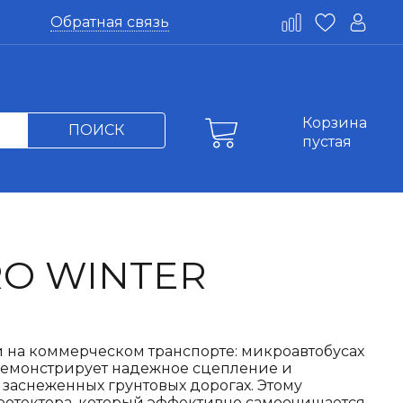
Обратная связь
Корзина
ПОИСК
пустая
O WINTER
 на коммерческом транспорте: микроавтобусах
демонстрирует надежное сцепление и
а заснеженных грунтовых дорогах. Этому
ротектора, который эффективно самоочищается