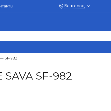
Белгород
нтакты
SF-982
—
SAVA SF-982