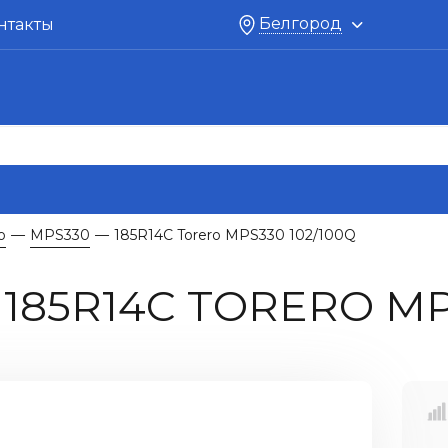
Белгород
нтакты
o
MPS330
185R14C Torero MPS330 102/100Q
—
—
85R14C TORERO MPS