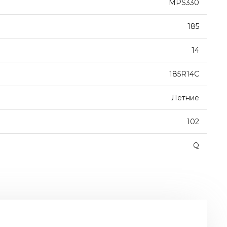
MPS330
185
14
185R14C
Летние
102
Q