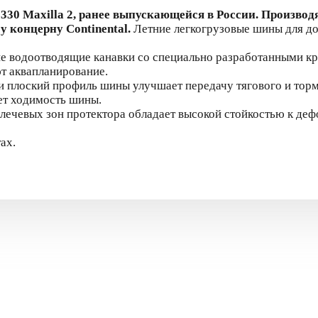
30 Maxilla 2, ранее выпускающейся в России. Производ
 концерну Continental.
Летние легкогрузовые шины для до
 водоотводящие канавки со специально разработанными
кр
т аквапланирование.
 и плоский профиль шины улучшает передачу
тягового и тор
ет ходимость шины.
плечевых зон протектора обладает высокой
стойкостью к де
ах.