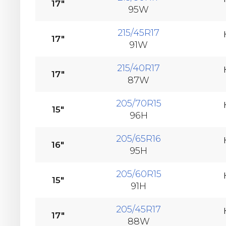
17"
95W
215/45R17
17"
91W
215/40R17
17"
87W
205/70R15
15"
96H
205/65R16
16"
95H
205/60R15
15"
91H
205/45R17
17"
88W