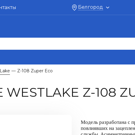
Белгород
нтакты
Lake
Z-108 Zuper Eco
—
WESTLAKE Z-108 Z
Модель разработана с 
повлиявших на зацеплени
службы. Асимметричный 