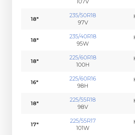
107V
235/50R18
18"
97V
235/40R18
18"
95W
225/60R18
18"
100H
225/60R16
16"
98H
225/55R18
18"
98V
225/55R17
17"
101W