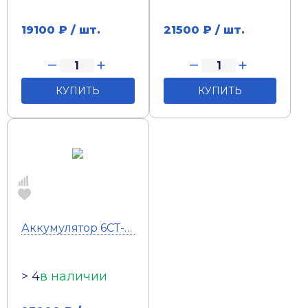
19100
₽ / шт.
21500
₽ / шт.
КУПИТЬ
КУПИТЬ
Аккумулятор 6СТ-225 Тюмень Standart (кл) (о.п)
> 4
в наличии