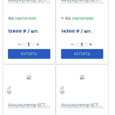
Аккумулятор 3СТ-215 Tyumen battery (п.п)
Аккумулятор 6СТ-145 Тюмень Premium (п.п)
4
в наличии
> 4
в наличии
12600
₽ / шт.
14300
₽ / шт.
КУПИТЬ
КУПИТЬ
Аккумулятор 6СТ-132 Тюмень Standard АПЗ (п.п)
Аккумулятор 6СТ-190 Тюмень Standard (кл) (п.п)