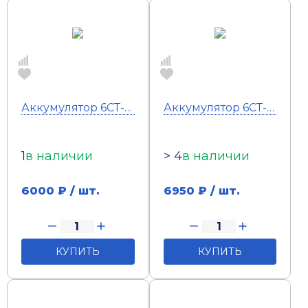
Аккумулятор 6СТ-75 Тюмень Standard (п.п) Акция
Аккумулятор 6СТ-64 Тюмень Premium (п.п.)
1
в наличии
> 4
в наличии
6000
₽ / шт.
6950
₽ / шт.
КУПИТЬ
КУПИТЬ