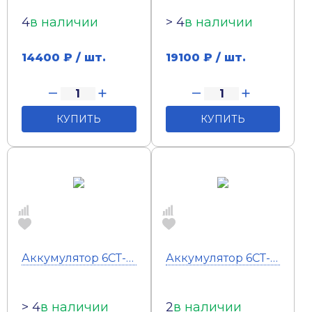
4
в наличии
> 4
в наличии
14400
₽ / шт.
19100
₽ / шт.
КУПИТЬ
КУПИТЬ
Аккумулятор 6СТ-190 Тюмень Standard (болт) (п.п)
Аккумулятор 6СТ-220 Тюмень Premium (о.п) (кл)
> 4
в наличии
2
в наличии