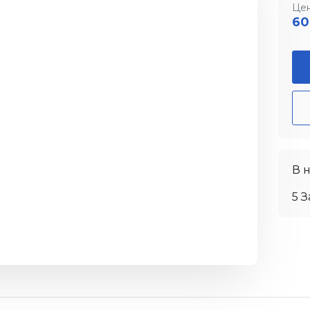
Цен
60
В 
5 