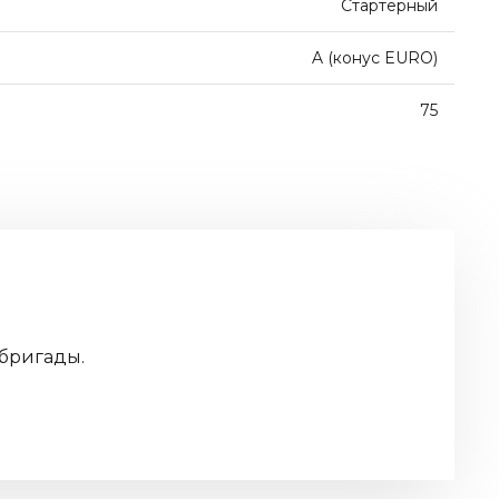
Стартерный
A (конус EURO)
75
р бригады.