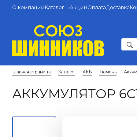
О компании
Каталог
Акции
Оплата
Доставка
Ко
Главная страница
Каталог
АКБ
Тюмень
Аккум
—
—
—
—
АККУМУЛЯТОР 6С