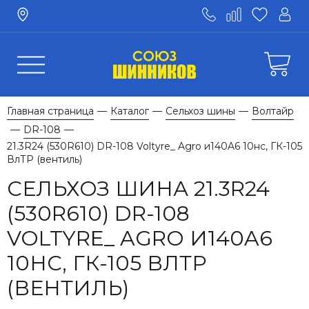
Главная страница
Каталог
Сельхоз шины
Волтайр
—
—
—
DR-108
—
—
21.3R24 (530R610) DR-108 Voltyre_ Agro и140A6 10нс, ГК-105
ВлТР (вентиль)
СЕЛЬХОЗ ШИНА 21.3R24
(530R610) DR-108
VOLTYRE_ AGRO И140A6
10НС, ГК-105 ВЛТР
(ВЕНТИЛЬ)