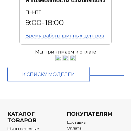
и возможности самовывоза
коэффициентом сцепления;
- беговая часть протектора изготовлена из
ПН-ПТ
резиновой смеси, остающейся эластичной при
экстремально низких температурах.
9:00-18:00
Время работы
шинных центров
Мы принимаем к оплате
К СПИСКУ МОДЕЛЕЙ
КАТАЛОГ
ПОКУПАТЕЛЯМ
ТОВАРОВ
Доставка
Оплата
Шины легковые